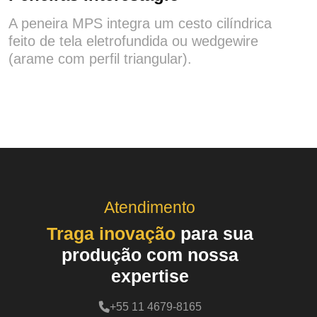
A peneira MPS integra um cesto cilíndrica
feito de tela eletrofundida ou wedgewire
(arame com perfil triangular).
Atendimento
Traga inovação
para sua
produção com nossa
expertise
+55 11 4679-8165