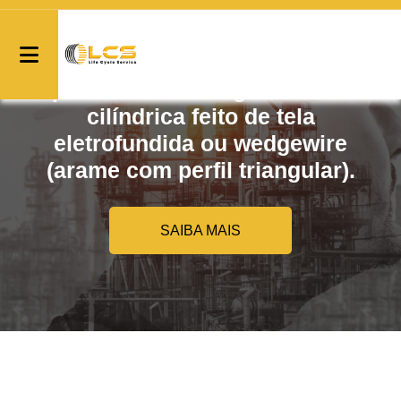
A peneira MPS integra um cesto
cilíndrica feito de tela
eletrofundida ou wedgewire
(arame com perfil triangular).
SAIBA MAIS