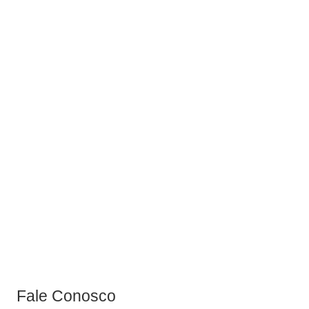
Tela Eletrofundida para lavagem de bauxita.
Fale Conosco