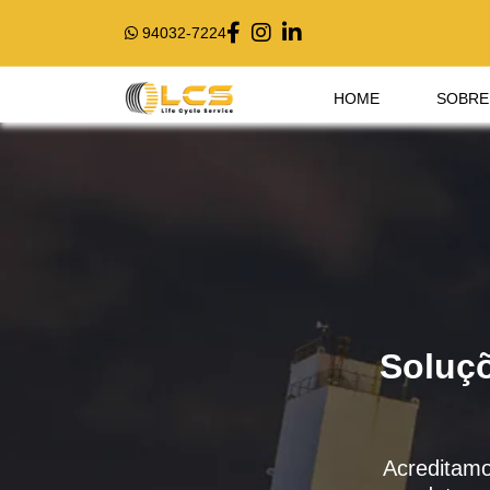
94032-7224
HOME
SOBRE
Soluçõ
Acreditamo