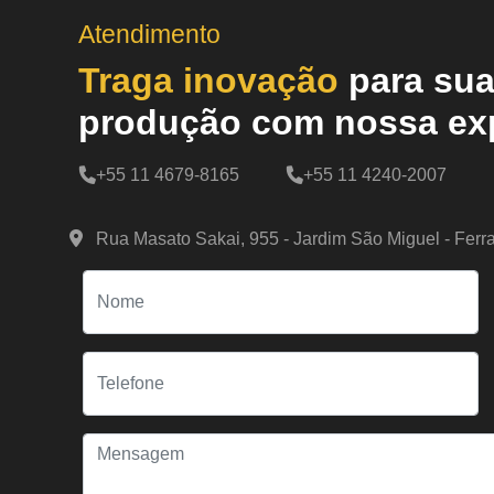
Atendimento
Traga inovação
para su
produção com nossa exp
+55 11 4679-8165
+55 11 4240-2007
Rua Masato Sakai, 955 - Jardim São Miguel - Ferr