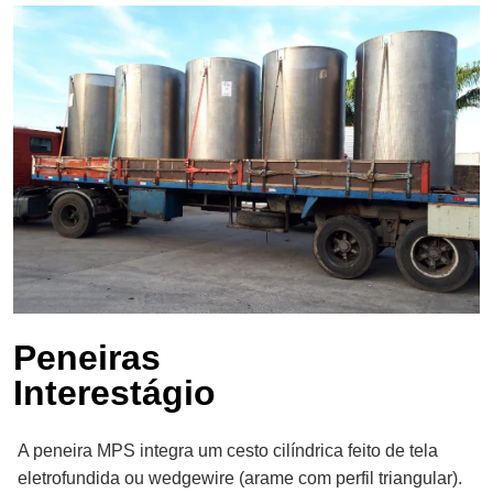
Cervejaria
Indústria de Mineração e Siderurgica
Usinas de Açúcar e Álcool
Indústria de Proteína Animal
Moagem e Extração
Peneiras
Interestágio
A peneira MPS integra um cesto cilíndrica feito de tela
eletrofundida ou wedgewire (arame com perfil triangular).