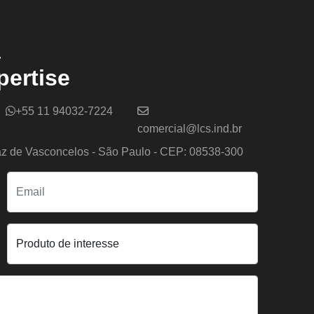
a
ertise
+55 11 94032-7224
comercial@lcs.ind.br
az de Vasconcelos - São Paulo - CEP: 08538-300