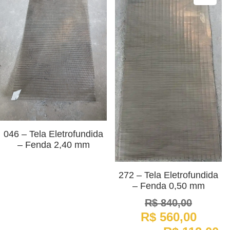
046 – Tela Eletrofundida
– Fenda 2,40 mm
272 – Tela Eletrofundida
– Fenda 0,50 mm
R$
840,00
O
O
R$
560,00
preço
preço
original
atual