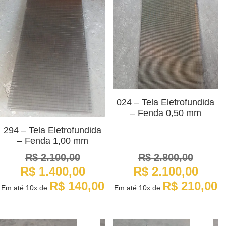
024 – Tela Eletrofundida
– Fenda 0,50 mm
294 – Tela Eletrofundida
– Fenda 1,00 mm
R$
2.100,00
R$
2.800,00
O
O
O
O
R$
1.400,00
R$
2.100,00
preço
preço
preço
preço
original
atual
original
atual
R$
140,00
R$
210,00
Em até
10x
de
Em até
10x
de
era:
é:
era:
é:
R$ 2.100,00.
R$ 1.400,00.
R$ 2.800,00.
R$ 2.100,00.