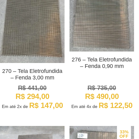
276 – Tela Eletrofundida
– Fenda 0,90 mm
270 – Tela Eletrofundida
– Fenda 3,00 mm
R$
441,00
R$
735,00
O
O
O
O
R$
294,00
R$
490,00
preço
preço
preço
preço
original
atual
original
atual
R$
147,00
R$
122,50
Em até
2x
de
Em até
4x
de
era:
é:
era:
é:
R$ 441,00.
R$ 294,00.
R$ 735,00.
R$ 490,00.
33%
OFF