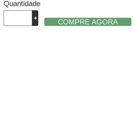
Quantidade
-
+
COMPRE AGORA
277
-
Tela
Eletrofundida
-
Fenda
1,60
mm
quantidade