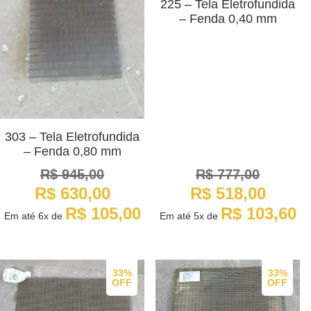
225 – Tela Eletrofundida
– Fenda 0,40 mm
303 – Tela Eletrofundida
– Fenda 0,80 mm
R$
945,00
R$
777,00
O
O
O
O
R$
630,00
R$
518,00
preço
preço
preço
preço
original
atual
original
atual
R$
105,00
R$
103,60
Em até
6x
de
Em até
5x
de
era:
é:
era:
é:
R$ 945,00.
R$ 630,00.
R$ 777,00.
R$ 518,00.
33%
33%
OFF
OFF