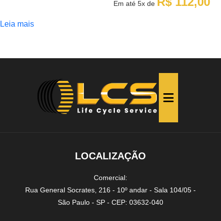
R$
112,00
Em até
5x
de
era:
é:
R$ 840,00.
R$ 560,00.
Leia mais
LOCALIZAÇÃO
Comercial:
Rua General Socrates, 216 - 10º andar - Sala 104/05 -
São Paulo - SP - CEP: 03632-040