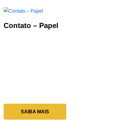
Cervejaria
Indústria de Mineração e Siderurgica
Contato – Papel
Usinas de Açúcar e Álcool
Indústria de Proteína Animal
Moagem e Extração
SAIBA MAIS