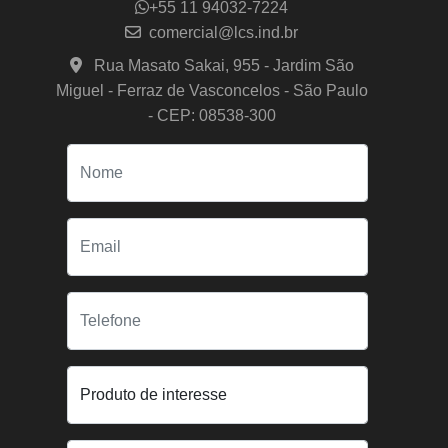
+55 11 94032-7224
comercial@lcs.ind.br
Rua Masato Sakai, 955 - Jardim São
Miguel - Ferraz de Vasconcelos - São Paulo
- CEP: 08538-300